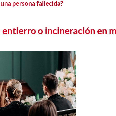
 una persona fallecida?
 entierro o incineración en 