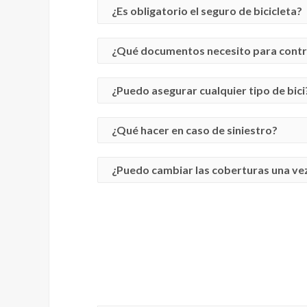
¿Es obligatorio el seguro de bicicleta?
A diferencia que los coches y las motos
¿Qué documentos necesito para contra
recomendado tenerlo debido a que cualquie
a un tercero.
Los únicos datos que necesitas para contra
¿Puedo asegurar cualquier tipo de bici
Si, puedes asegurar cualquier bicicleta si
¿Qué hacer en caso de siniestro?
Tienes disponible el servicio de 24h de l
¿Puedo cambiar las coberturas una vez
Si queremos reducir garantías tenemos que
compañía.