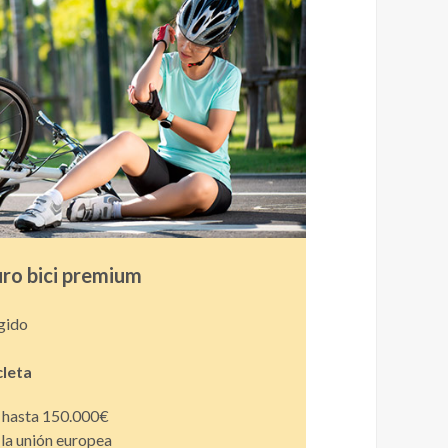
ro bici premium
gido
cleta
l hasta 150.000€
 la unión europea