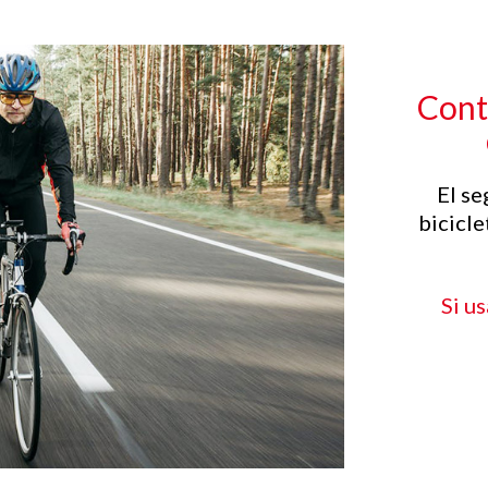
Contr
El se
bicicle
Si u