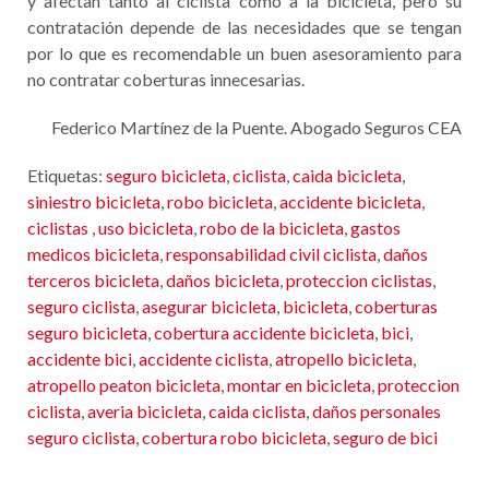
y afectan tanto al ciclista como a la bicicleta, pero su
contratación depende de las necesidades que se tengan
por lo que es recomendable un buen asesoramiento para
no contratar coberturas innecesarias.
Federico Martínez de la Puente. Abogado Seguros CEA
Etiquetas:
seguro bicicleta
,
ciclista
,
caida bicicleta
,
siniestro bicicleta
,
robo bicicleta
,
accidente bicicleta
,
ciclistas
,
uso bicicleta
,
robo de la bicicleta
,
gastos
medicos bicicleta
,
responsabilidad civil ciclista
,
daños
terceros bicicleta
,
daños bicicleta
,
proteccion ciclistas
,
seguro ciclista
,
asegurar bicicleta
,
bicicleta
,
coberturas
seguro bicicleta
,
cobertura accidente bicicleta
,
bici
,
accidente bici
,
accidente ciclista
,
atropello bicicleta
,
atropello peaton bicicleta
,
montar en bicicleta
,
proteccion
ciclista
,
averia bicicleta
,
caida ciclista
,
daños personales
seguro ciclista
,
cobertura robo bicicleta
,
seguro de bici