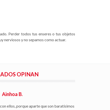
iado. Perder todos tus enseres o tus objetos
muy nerviosos y no sepamos como actuar.
RADOS OPINAN
Rafael S.
ón de siniestros, seguimiento del parte a la