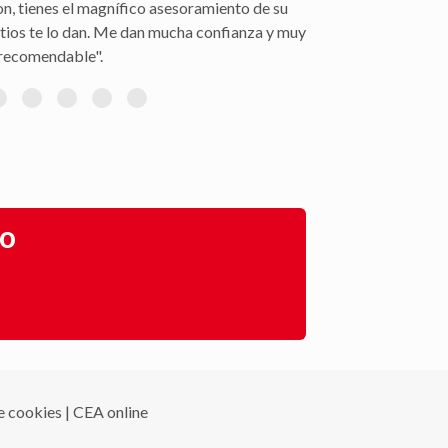
gestión con la peritación y demás trámites".
go
de cookies
|
CEA online