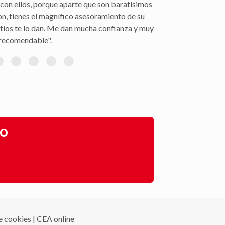
ón de siniestros, seguimiento del parte a la
gestión con la peritación y demás trámites".
go
de cookies
|
CEA online