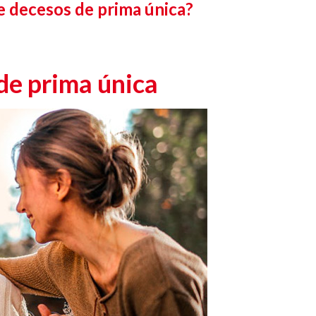
e decesos de prima única?
de prima única