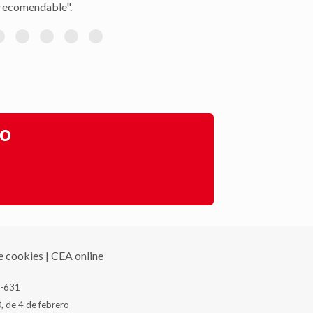
recomendable".
go
de cookies
|
CEA online
J-631
, de 4 de febrero