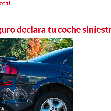
otal
guro declara tu coche siniestr