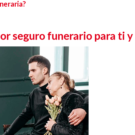
neraria?
or seguro funerario para ti y 