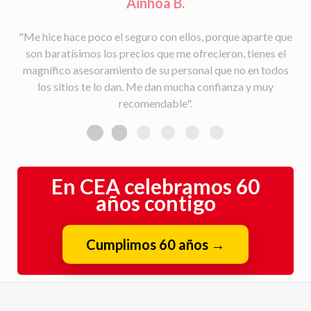
Rafael S.
"Facilidad para la tramitación de siniestros, seguimiento
del parte a la aseguradora, y rapidez en la gestión con la
peritación y demás trámites".
En CEA celebramos 60
años contigo
Cumplimos 60 años
→
Quiénes somos
|
Contacta con nosotros
|
Aviso legal
|
Política de Privacidad
|
Política de cookies
|
CEA online