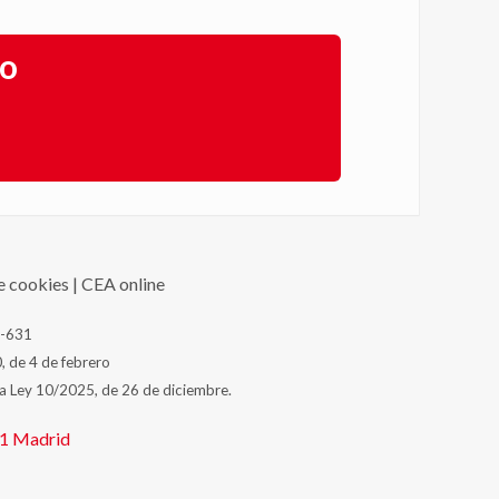
go
de cookies
|
CEA online
J-631
, de 4 de febrero
la Ley 10/2025, de 26 de diciembre.
31
Madrid