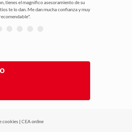
gestión con la peritación y demás trámites".
go
de cookies
|
CEA online