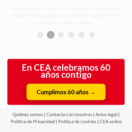
"Facilidad para la tramitación de siniestros, seguimiento
del parte a la aseguradora, y rapidez en la gestión con la
peritación y demás trámites".
En CEA celebramos 60
años contigo
Cumplimos 60 años
→
Quiénes somos
|
Contacta con nosotros
|
Aviso legal
|
Política de Privacidad
|
Política de cookies
|
CEA online
CEAUTO, Correduría de Seguros, S.A. Nº de registro Dirección