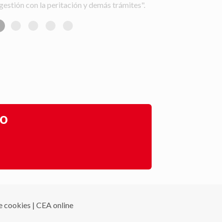
gestión con la peritación y demás trámites".
go
de cookies
|
CEA online