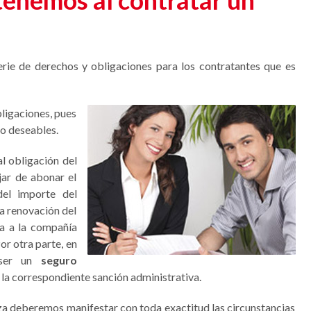
tenemos al contratar un
erie de derechos y obligaciones para los contratantes que es
ligaciones, pues
no deseables.
al obligación del
jar de abonar el
del importe del
la renovación del
a a la compañía
or otra parte, en
 ser un
seguro
la correspondiente sanción administrativa.
iza deberemos manifestar con toda exactitud las circunstancias