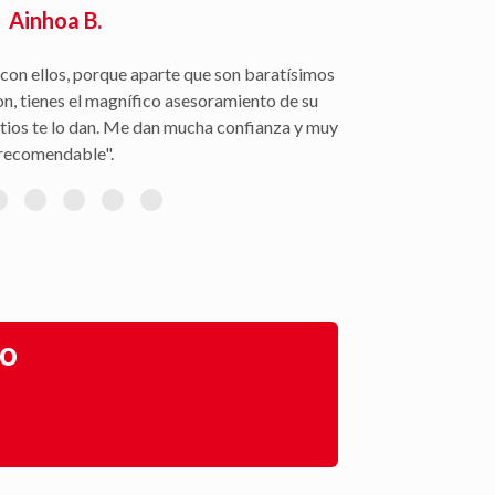
Rafael S.
ón de siniestros, seguimiento del parte a la
gestión con la peritación y demás trámites".
go