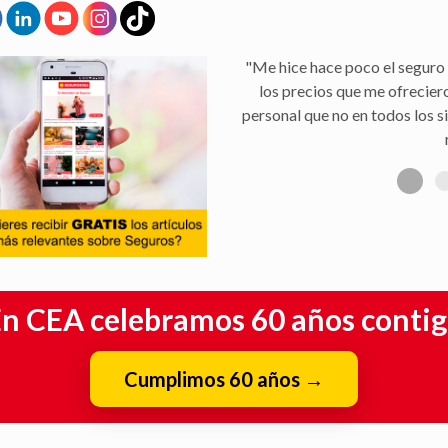
"Facilidad para la tramitaci
aseguradora, y rapidez en la 
n CEA celebramos 60 años conti
Cumplimos 60 años
→