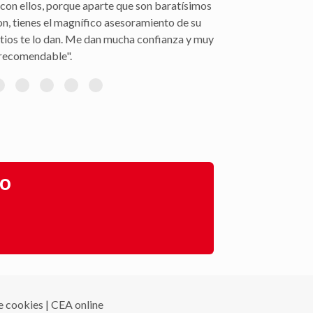
con ellos, porque aparte que son baratísimos
on, tienes el magnífico asesoramiento de su
itios te lo dan. Me dan mucha confianza y muy
recomendable".
go
de cookies
|
CEA online