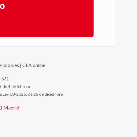
go
de cookies
|
CEA online
J-631
, de 4 de febrero
la Ley 10/2025, de 26 de diciembre.
31
Madrid