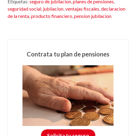
Etiquetas:
seguro de jubilacion
,
planes de pensiones
,
seguridad social
,
jubilacion
,
ventajas fiscales
,
declaracion
de la renta
,
producto financiero
,
pension jubilacion
Contrata tu plan de pensiones
Solicita tu seguro