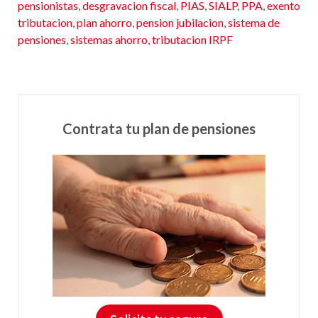
pensionistas
,
desgravacion fiscal
,
PIAS
,
SIALP
,
PPA
,
exento
tributacion
,
plan ahorro
,
pension jubilacion
,
sistema de
pensiones
,
sistemas ahorro
,
tributacion IRPF
Contrata tu plan de pensiones