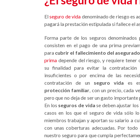
¿El seguro de vida r
El
seguro de vida
denominado de riesgo es aq
pagará la prestación estipulada si fallece el
Forma parte de los seguros denominados 
consisten en el pago de una prima previam
para
cubrir el fallecimiento del asegurado
prima
depende del riesgo, y requiere tener
su finalidad para evitar la contratación
insuficientes o por encima de las necesid
contratación de un
seguro vida
es ese
protección familiar
, con un precio, cada v
pero que no deja de ser un gasto importante p
En los
seguros de vida
se deben ajustar los
casos en los que el seguro de vida sólo lo
miembros trabajan y aportan su salario a cu
con unas coberturas adecuadas. Por todo e
nuestro seguro para que cumpla perfectament