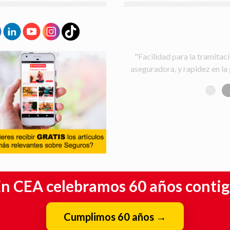
"Facilidad para la tramitaci
aseguradora, y rapidez en la 
n CEA celebramos 60 años conti
Cumplimos 60 años
→