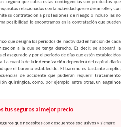
 un
seguro
que cubra estas contingencias son productos que
quisitos relacionados con la actividad que se desarrolle y con
mite su contratación a
profesiones de riesgo
o incluso las no
ima posibilidad lo encontramos en la contratación que pueden
fico
que designa los periodos de inactividad en función de cada
nización a la que se tenga derecho. Es decir, se abonará la
a el asegurado y por el periodo de días que estén establecidos
a. La cuantía de la
indemnización
dependerá del capital diario
ndique el baremo establecido. El baremo es bastante amplio,
cuencias de accidente que pudieran requerir
tratamiento
ión quirúrgica
, como, por ejemplo, entre otras, un
esguince
tus seguros al mejor precio
seguros que necesites
con
descuentos exclusivos
y siempre