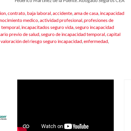
Federico Martínez de la Puente. Abogado Seguros CEA
ion
,
contrato
,
baja laboral
,
accidente
,
ama de casa
,
incapacidad
nocimiento medico
,
actividad profesional
,
profesiones de
d temporal
,
incapacitados seguro vida
,
seguro incapacidad
ario previo de salud
,
seguro de incapacidad temporal
,
capital
,
valoración del riesgo seguro incapacidad
,
enfermedad
,