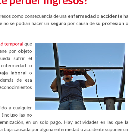
ce perder ingresos?
gresos como consecuencia de una
enfermedad
o
accidente
ha
ue no se podían hacer un
seguro
por causa de su
profesión
o
ad temporal
que
ene por objeto
ueda sufrir el
 enfermedad o
baja laboral
o
 además de esa
reconocimientos
gido a cualquier
(incluso las no
emnización, en un solo pago. Hay actividades en las que la
a baja causada por alguna enfermedad o accidente suponen un