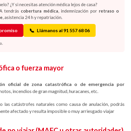
vuelo? ¿Y si necesitas atención médica lejos de casa?
A tendrás
cobertura médica
, indemnización por
retraso o
je
, asistencia 24 h y repatriación.
📞
mpromiso
Llámanos al 91 557 68 06
o.
ófica o fuerza mayor
ón oficial de zona catastrófica o de emergencia por
motos, incendios de gran magnitud, huracanes, etc.
 o las catástrofes naturales como causa de anulación, podrás
mente afectado y resulta imposible o muy arriesgado viajar
e no viajar (MAEC u otras autoridades)