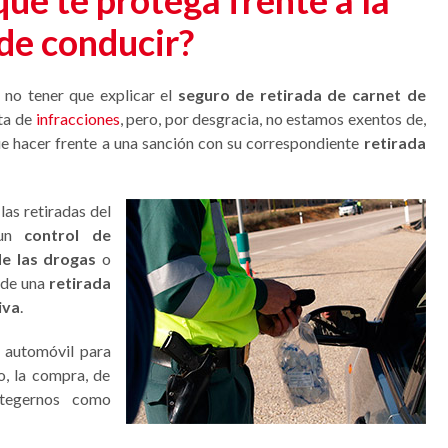
ue te protega frente a la
 de conducir?
 no tener que explicar el
seguro de retirada de carnet de
lta de
infracciones
, pero, por desgracia, no estamos exentos de,
e hacer frente a una sanción con su correspondiente
retirada
as retiradas del
 un
control de
de las drogas
o
 de una
retirada
iva
.
l automóvil para
o, la compra, de
otegernos como