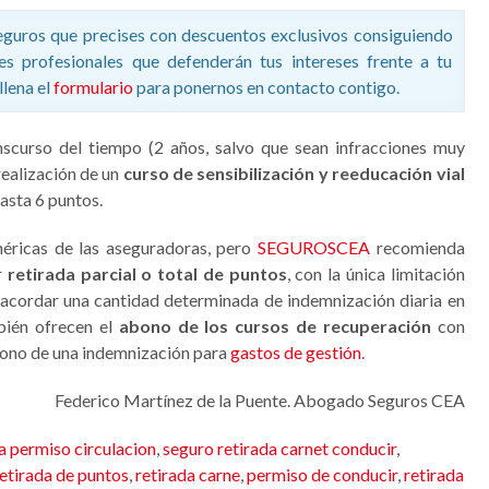
eguros que precises con descuentos exclusivos consiguiendo
es profesionales que defenderán tus intereses frente a tu
llena el
formulario
para ponernos en contacto contigo.
nscurso del tiempo (2 años, salvo que sean infracciones muy
 realización de un
curso de sensibilización y reeducación vial
asta 6 puntos.
néricas de las aseguradoras, pero
SEGUROSCEA
recomienda
r
retirada parcial o total de puntos
, con la única limitación
al acordar una cantidad determinada de indemnización diaria en
bién ofrecen el
abono de los cursos de recuperación
con
bono de una indemnización para
gastos de gestión
.
Federico Martínez de la Puente. Abogado Seguros CEA
a permiso circulacion
,
seguro retirada carnet conducir
,
etirada de puntos
,
retirada carne
,
permiso de conducir
,
retirada