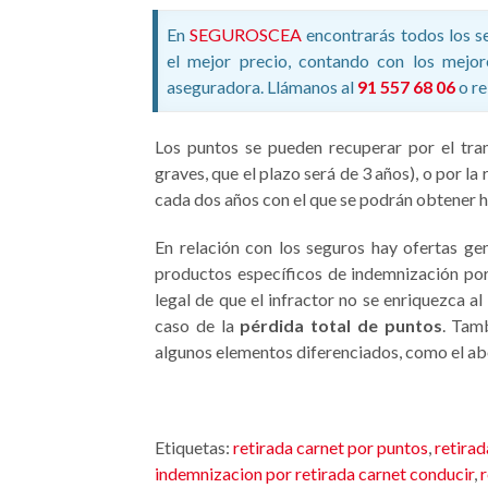
En
SEGUROSCEA
encontrarás todos los s
el mejor precio, contando con los mejor
aseguradora. Llámanos al
91 557 68 06
o re
Los puntos se pueden recuperar por el tra
graves, que el plazo será de 3 años), o por la
cada dos años con el que se podrán obtener h
En relación con los seguros hay ofertas ge
productos específicos de indemnización po
legal de que el infractor no se enriquezca 
caso de la
pérdida total de puntos
. Tam
algunos elementos diferenciados, como el a
Etiquetas:
retirada carnet por puntos
,
retirad
indemnizacion por retirada carnet conducir
,
r