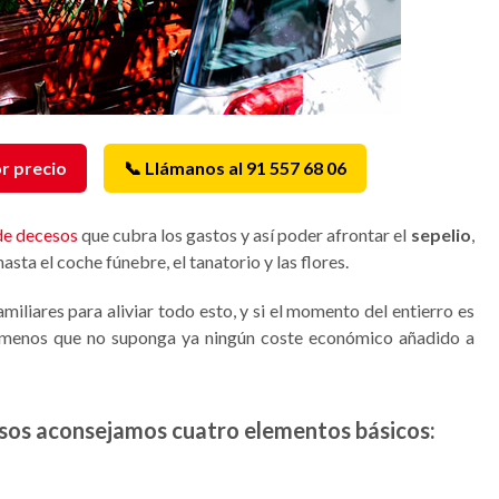
r precio
📞 Llámanos al 91 557 68 06
de decesos
que cubra los gastos y así poder afrontar el
sepelio
,
sta el coche fúnebre, el tanatorio y las flores.
miliares para aliviar todo esto, y si el momento del entierro es
menos que no suponga ya ningún coste económico añadido a
sos aconsejamos cuatro elementos básicos: