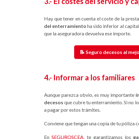
3.- El costes del servicio y 
Hay que tener en cuenta el coste de la prestac
del enterramiento
ha sido inferior al capit
que la aseguradora devuelva ese importe.
📝 Seguro decesos al mejo
4.- I
nformar a los familiares
Aunque parezca obvio, es muy importante
i
decesos
que cubre tu enterramiento. Si no l
a pagar por estos trámites.
Conviene que tengan una copia de tu póliza co
En
SEGUROSCEA
, te garantizamos los
ga