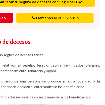
ontratar tu seguro de decesos con SegurosCEA!
miso
📞 Llámanos al 91 557 68 06
o de decesos
un seguro de decesos serían:
 relativos al sepelio, féretro, capilla, certificados oficiales,
 acompañamiento, tanatorio y lápida.
ecimiento de una persona se produce en otra localidad a la
ugar donde decidan el enterramiento los beneficiarios.
ertificados necesarios y asesoramiento a los beneficiarios.