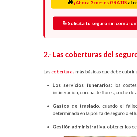
🎁
¡Ahora 3 meses GRATIS
al c
📝 Solicita tu seguro sin compro
2.- Las coberturas del segur
Las
coberturas
más básicas que debe cubrir 
Los servicios funerarios
; los costes
incineración, corona de flores, coche de
Gastos de traslado
, cuando el fall
determinada en la póliza de seguro o el l
Gestión administrativa
, obtener los c