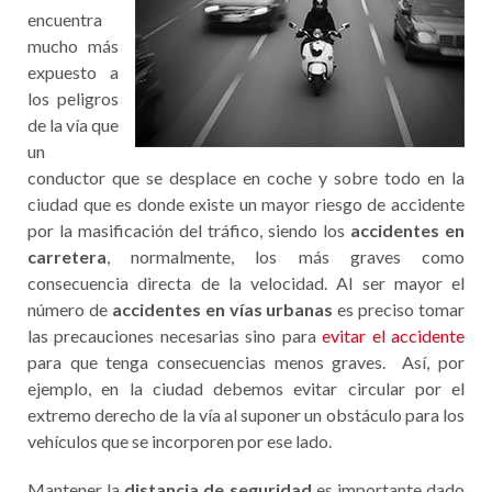
encuentra
mucho más
expuesto a
los peligros
de la vía que
un
conductor que se desplace en coche y sobre todo en la
ciudad que es donde existe un mayor riesgo de accidente
por la masificación del tráfico, siendo los
accidentes en
carretera
, normalmente, los más graves como
consecuencia directa de la velocidad. Al ser mayor el
número de
accidentes en vías urbanas
es preciso tomar
las precauciones necesarias sino para
evitar el accidente
para que tenga consecuencias menos graves. Así, por
ejemplo, en la ciudad debemos evitar circular por el
extremo derecho de la vía al suponer un obstáculo para los
vehículos que se incorporen por ese lado.
Mantener la
distancia de seguridad
es importante dado