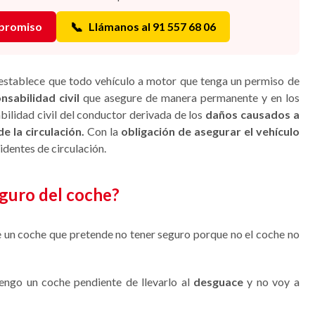
📞
mpromiso
Llámanos al 91 557 68 06
 establece que todo vehículo a motor que tenga un permiso de
sabilidad civil
que asegure de manera permanente y en los
bilidad civil del conductor derivada de los
daños causados a
e la circulación
.
Con la
obligación de asegurar el vehículo
identes de circulación.
eguro del coche?
e un coche que pretende no tener seguro porque no el coche no
engo un coche pendiente de llevarlo al
desguace
y no voy a