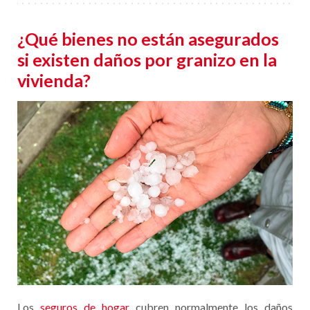
¿Qué bienes no están asegurados
si existen daños por granizo en la
vivienda?
Los
seguros de hogar
cubren normalmente los daños